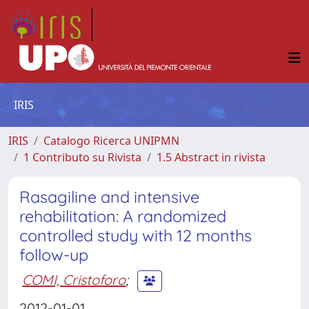
IRIS
IRIS
Catalogo Ricerca UNIPMN
1 Contributo su Rivista
1.5 Abstract in rivista
Rasagiline and intensive
rehabilitation: A randomized
controlled study with 12 months
follow-up
COMI, Cristoforo
;
2012-01-01