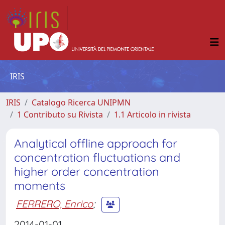
IRIS
IRIS
Catalogo Ricerca UNIPMN
1 Contributo su Rivista
1.1 Articolo in rivista
Analytical offline approach for
concentration fluctuations and
higher order concentration
moments
FERRERO, Enrico
;
2014-01-01