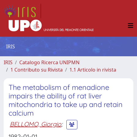
IRIS
IRIS
Catalogo Ricerca UNIPMN
1 Contributo su Rivista
1.1 Articolo in rivista
The metabolism of menadione
impairs the ability of rat liver
mitochondria to take up and retain
calcium
BELLOMO, Giorgio
;
1982-01-01