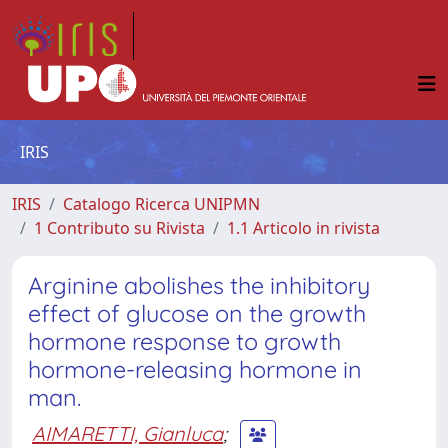
IRIS
IRIS
Catalogo Ricerca UNIPMN
1 Contributo su Rivista
1.1 Articolo in rivista
Arginine abolishes the inhibitory
effect of glucose on the growth
hormone response to growth
hormone-releasing hormone in
man.
AIMARETTI, Gianluca
;