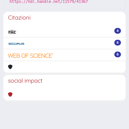
https://hdl.handle.net/11579/41367
Citazioni
4
6
6
social impact