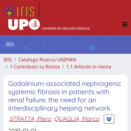
IRIS
IRIS
Catalogo Ricerca UNIPMN
1 Contributo su Rivista
1.1 Articolo in rivista
Gadolinium-associated nephrogenic
systemic fibrosis in patients with
renal failure: the need for an
interdisciplinary helping network.
STRATTA, Piero
;
QUAGLIA, Marco
;
2010-01-01