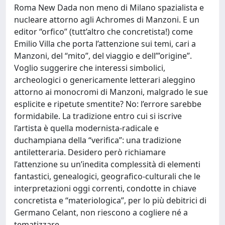
Roma New Dada non meno di Milano spazialista e
nucleare attorno agli Achromes di Manzoni. E un
editor “orfico” (tutt’altro che concretista!) come
Emilio Villa che porta l’attenzione sui temi, cari a
Manzoni, del “mito”, del viaggio e dell’”origine”.
Voglio suggerire che interessi simbolici,
archeologici o genericamente letterari aleggino
attorno ai monocromi di Manzoni, malgrado le sue
esplicite e ripetute smentite? No: l’errore sarebbe
formidabile. La tradizione entro cui si iscrive
l’artista è quella modernista-radicale e
duchampiana della “verifica”: una tradizione
antiletteraria. Desidero però richiamare
l’attenzione su un’inedita complessità di elementi
fantastici, genealogici, geografico-culturali che le
interpretazioni oggi correnti, condotte in chiave
concretista e “materiologica”, per lo più debitrici di
Germano Celant, non riescono a cogliere né a
tematizzare.