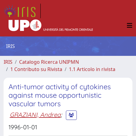
IRIS
IRIS
Catalogo Ricerca UNIPMN
1 Contributo su Rivista
1.1 Articolo in rivista
Anti-tumor activity of cytokines
against mouse opportunistic
vascular tumors
GRAZIANI, Andrea
;
1996-01-01