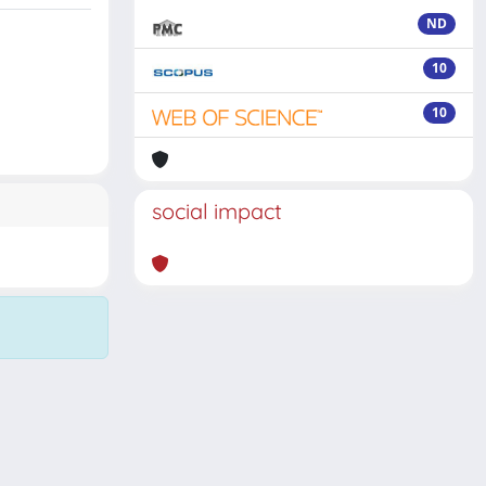
ND
10
10
social impact