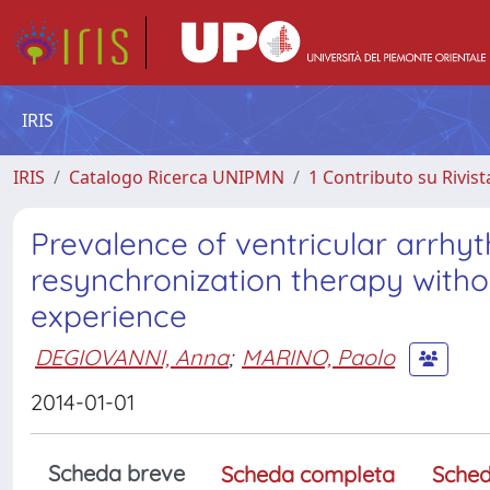
IRIS
IRIS
Catalogo Ricerca UNIPMN
1 Contributo su Rivist
Prevalence of ventricular arrhyt
resynchronization therapy witho
experience
DEGIOVANNI, Anna
;
MARINO, Paolo
2014-01-01
Scheda breve
Scheda completa
Sched