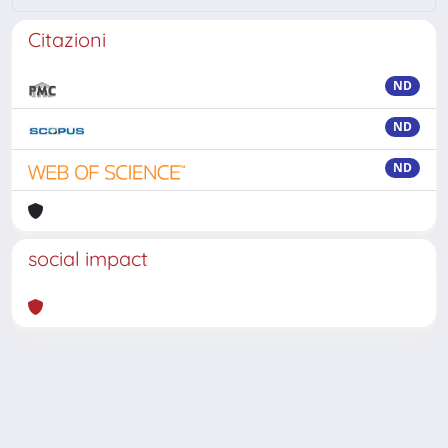
Citazioni
ND
ND
ND
social impact