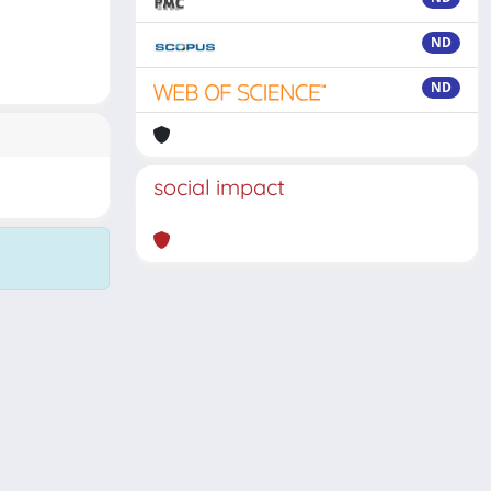
ND
ND
social impact