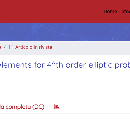
Home
Sfo
a
1.1 Articolo in rivista
 elements for 4^th order elliptic pr
a completa (DC)