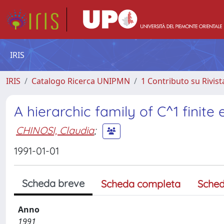
IRIS
IRIS
Catalogo Ricerca UNIPMN
1 Contributo su Rivist
A hierarchic family of C^1 finite
CHINOSI, Claudia
;
1991-01-01
Scheda breve
Scheda completa
Sched
Anno
1991