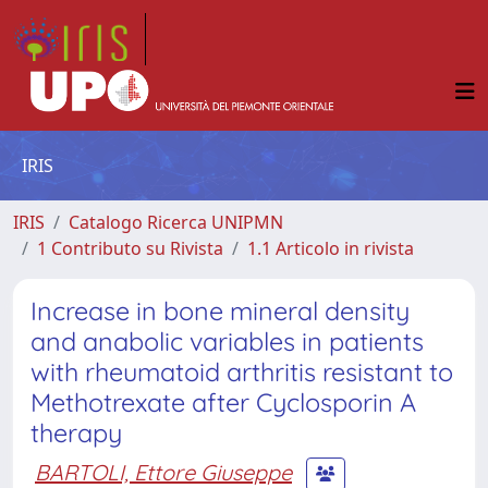
IRIS
IRIS
Catalogo Ricerca UNIPMN
1 Contributo su Rivista
1.1 Articolo in rivista
Increase in bone mineral density
and anabolic variables in patients
with rheumatoid arthritis resistant to
Methotrexate after Cyclosporin A
therapy
BARTOLI, Ettore Giuseppe