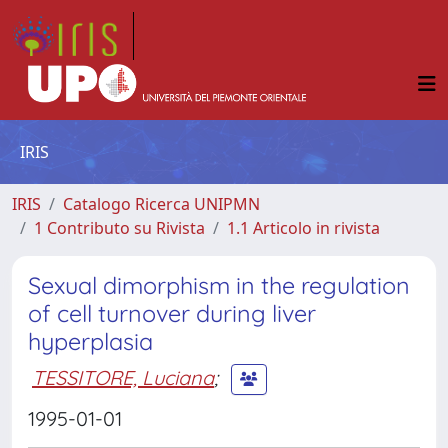
IRIS
IRIS
Catalogo Ricerca UNIPMN
1 Contributo su Rivista
1.1 Articolo in rivista
Sexual dimorphism in the regulation
of cell turnover during liver
hyperplasia
TESSITORE, Luciana
;
1995-01-01