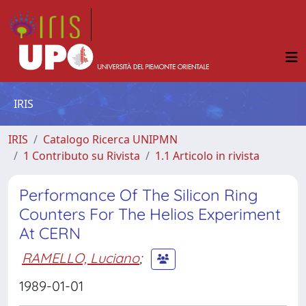
IRIS
IRIS
Catalogo Ricerca UNIPMN
1 Contributo su Rivista
1.1 Articolo in rivista
Performance Of The Silicon Ring
Counters For The Helios Experiment
At CERN
RAMELLO, Luciano
;
1989-01-01