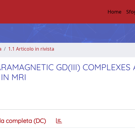
Home
Sfo
a
1.1 Articolo in rivista
RAMAGNETIC GD(III) COMPLEXES 
IN MRI
a completa (DC)