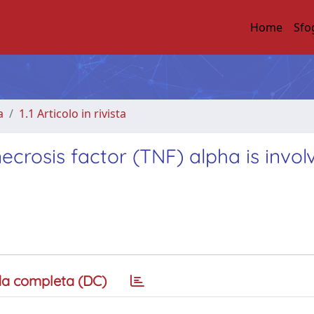
Home
Sfo
a
1.1 Articolo in rivista
ecrosis factor (TNF) alpha is invol
a completa (DC)