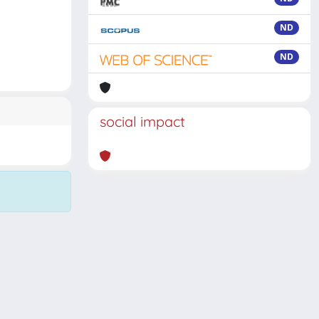
ND
ND
social impact