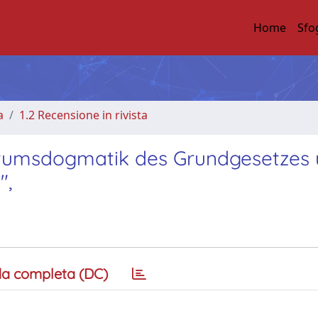
Home
Sfo
a
1.2 Recensione in rivista
entumsdogmatik des Grundgesetzes
",
a completa (DC)