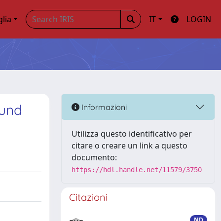
glia
IT
LOGIN
 und
Informazioni
Utilizza questo identificativo per
citare o creare un link a questo
documento:
https://hdl.handle.net/11579/3750
Citazioni
ND