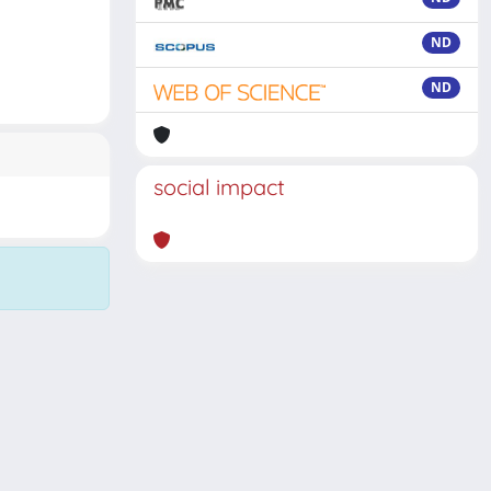
ND
ND
social impact