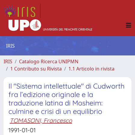
IRIS
IRIS
Catalogo Ricerca UNIPMN
1 Contributo su Rivista
1.1 Articolo in rivista
Il "Sistema intellettuale" di Cudworth
fra l’edizione originale e la
traduzione latina di Mosheim:
culmine e crisi di un equilibrio
TOMASONI, Francesco
1991-01-01