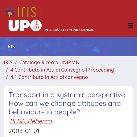
IRIS
IRIS
Catalogo Ricerca UNIPMN
4 Contributo in Atti di Convegno (Proceeding)
4.1 Contributo in Atti di convegno
Transport in a systemic perspective
How can we change attitudes and
behaviours in people?
PERA, Rebecca
2008-01-01