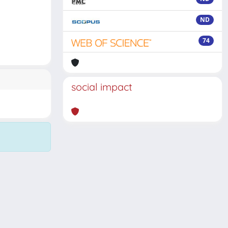
ND
74
social impact