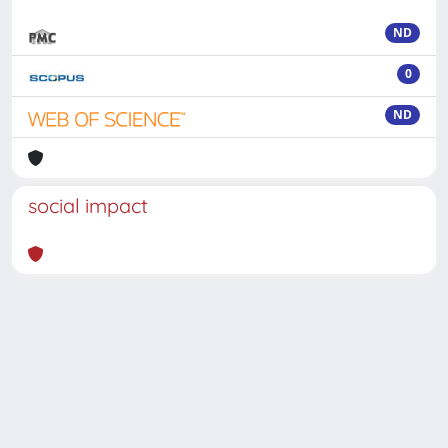
ND
0
ND
social impact
Powered by
IRIS
-
about IRIS
-
Utilizzo dei cookie
-
Privacy
Copyright © 2026