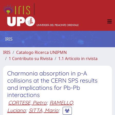
IRIS
IRIS
Catalogo Ricerca UNIPMN
1 Contributo su Rivista
1.1 Articolo in rivista
Charmonia absorption in p-A
collisions at the CERN SPS results
and implications for Pb-Pb
interactions
CORTESE, Pietro
;
RAMELLO,
Luciano
;
SITTA, Mario
;