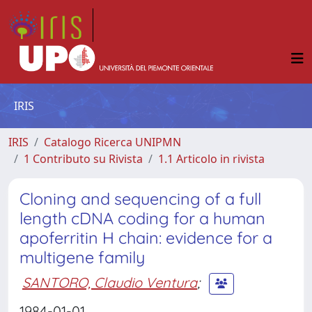
IRIS
IRIS
Catalogo Ricerca UNIPMN
1 Contributo su Rivista
1.1 Articolo in rivista
Cloning and sequencing of a full
length cDNA coding for a human
apoferritin H chain: evidence for a
multigene family
SANTORO, Claudio Ventura
;
1984-01-01