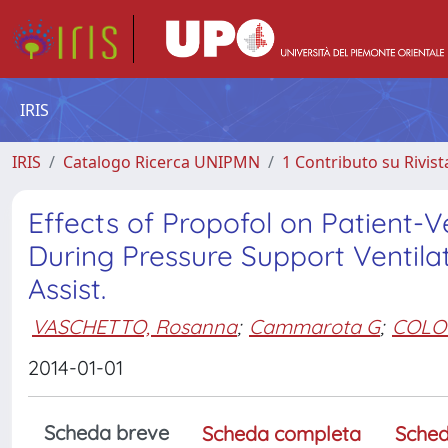
IRIS
IRIS
Catalogo Ricerca UNIPMN
1 Contributo su Rivist
Effects of Propofol on Patient-V
During Pressure Support Ventila
Assist.
VASCHETTO, Rosanna
;
Cammarota G
;
COLO
2014-01-01
Scheda breve
Scheda completa
Sched