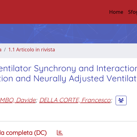
Home
Sfo
a
1.1 Articolo in rivista
entilator Synchrony and Interactio
tion and Neurally Adjusted Ventila
MBO, Davide
;
DELLA CORTE, Francesco
;
a completa (DC)