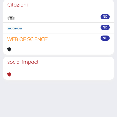
Citazioni
ND
ND
ND
social impact
Powered by
IRIS
-
about IRIS
-