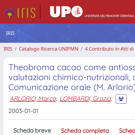
IRIS
IRIS
Catalogo Ricerca UNIPMN
4 Contributo in Atti 
Theobroma cacao come antiossi
valutazioni chimico-nutrizionali,
Comunicazione orale (M. Arlorio
ARLORIO, Marco
;
LOMBARDI, Grazia
;
2003-01-01
Scheda breve
Scheda completa
Sched