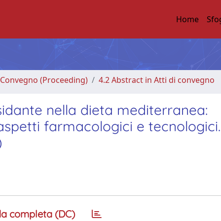
Home
Sfo
di Convegno (Proceeding)
4.2 Abstract in Atti di convegno
dante nella dieta mediterranea:
 aspetti farmacologici e tecnologici.
)
a completa (DC)