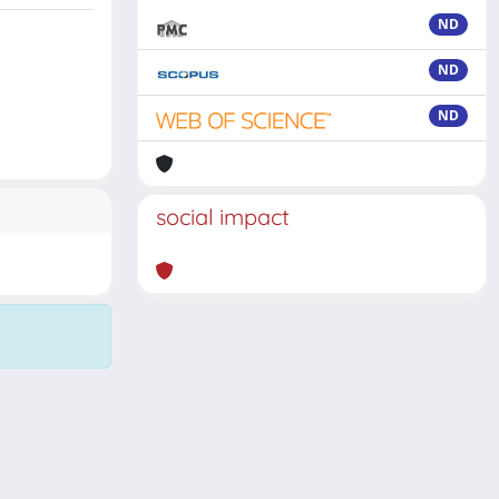
ND
ND
ND
social impact