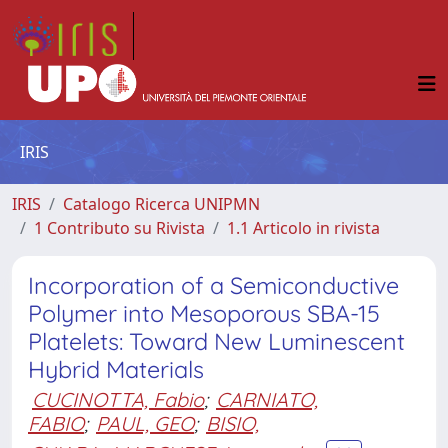
IRIS
IRIS
Catalogo Ricerca UNIPMN
1 Contributo su Rivista
1.1 Articolo in rivista
Incorporation of a Semiconductive
Polymer into Mesoporous SBA-15
Platelets: Toward New Luminescent
Hybrid Materials
CUCINOTTA, Fabio
;
CARNIATO,
FABIO
;
PAUL, GEO
;
BISIO,