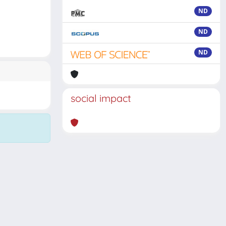
ND
ND
ND
social impact