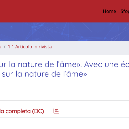
Home
Sfo
a
1.1 Articolo in rivista
sur la nature de l’âme». Avec une éd
sur la nature de l’âme»
a completa (DC)