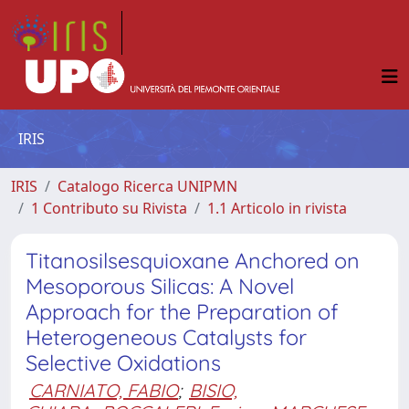
IRIS
IRIS
Catalogo Ricerca UNIPMN
1 Contributo su Rivista
1.1 Articolo in rivista
Titanosilsesquioxane Anchored on
Mesoporous Silicas: A Novel
Approach for the Preparation of
Heterogeneous Catalysts for
Selective Oxidations
CARNIATO, FABIO
;
BISIO,