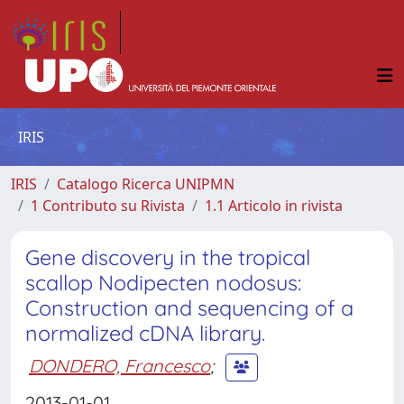
IRIS
IRIS
Catalogo Ricerca UNIPMN
1 Contributo su Rivista
1.1 Articolo in rivista
Gene discovery in the tropical
scallop Nodipecten nodosus:
Construction and sequencing of a
normalized cDNA library.
DONDERO, Francesco
;
2013-01-01