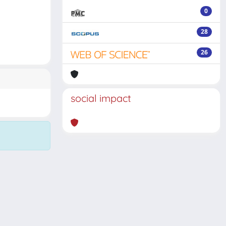
0
28
26
social impact