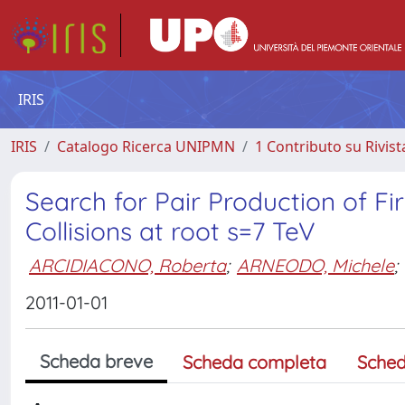
IRIS
IRIS
Catalogo Ricerca UNIPMN
1 Contributo su Rivist
Search for Pair Production of Fi
Collisions at root s=7 TeV
ARCIDIACONO, Roberta
;
ARNEODO, Michele
;
2011-01-01
Scheda breve
Scheda completa
Sched