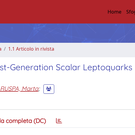
Home
Sfo
a
1.1 Articolo in rivista
rst-Generation Scalar Leptoquarks 
RUSPA, Marta
;
a completa (DC)