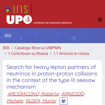
IRIS
IRIS
Catalogo Ricerca UNIPMN
1 Contributo su Rivista
1.1 Articolo in rivista
Search for heavy lepton partners of
neutrinos in proton-proton collisions
in the context of the type III seesaw
mechanism
ARCIDIACONO, Roberta
;
ARNEODO,
Michele
;
RUSPA, Marta
;