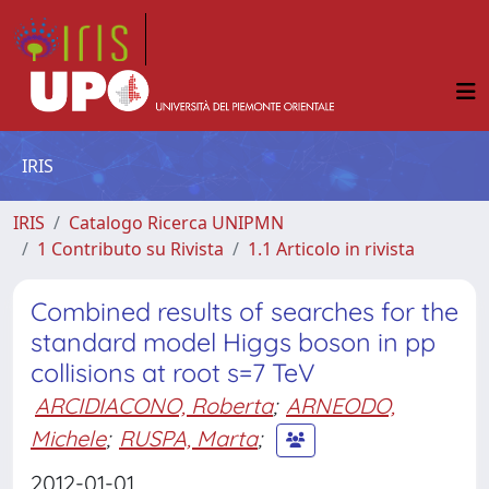
IRIS
IRIS
Catalogo Ricerca UNIPMN
1 Contributo su Rivista
1.1 Articolo in rivista
Combined results of searches for the
standard model Higgs boson in pp
collisions at root s=7 TeV
ARCIDIACONO, Roberta
;
ARNEODO,
Michele
;
RUSPA, Marta
;
2012-01-01