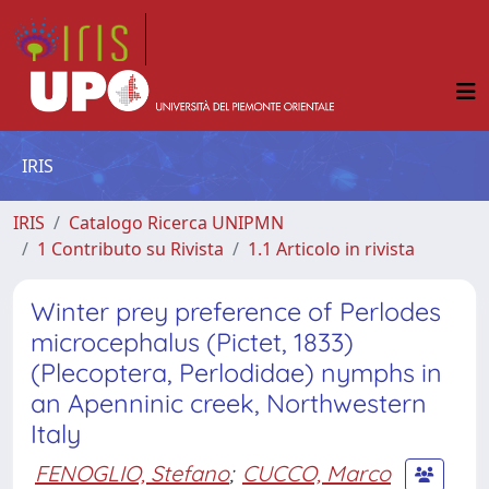
IRIS
IRIS
Catalogo Ricerca UNIPMN
1 Contributo su Rivista
1.1 Articolo in rivista
Winter prey preference of Perlodes
microcephalus (Pictet, 1833)
(Plecoptera, Perlodidae) nymphs in
an Apenninic creek, Northwestern
Italy
FENOGLIO, Stefano
;
CUCCO, Marco