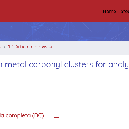
Home
Sfo
a
1.1 Articolo in rivista
n metal carbonyl clusters for analy
a completa (DC)