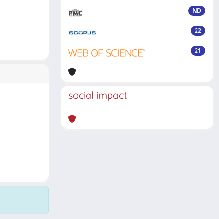
ND
22
21
social impact