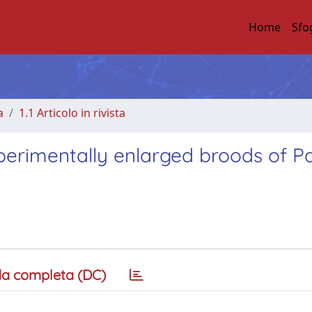
Home
Sfo
a
1.1 Articolo in rivista
xperimentally enlarged broods of Pa
a completa (DC)