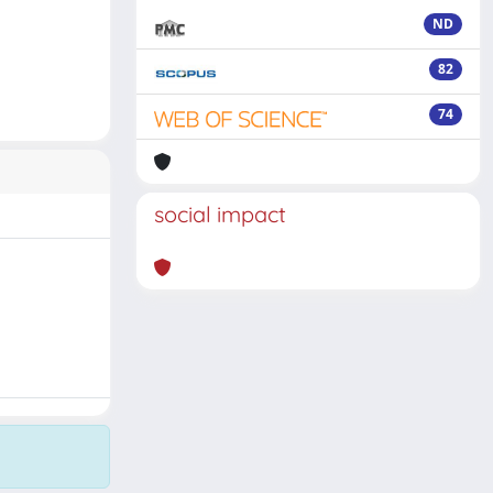
ND
82
74
social impact