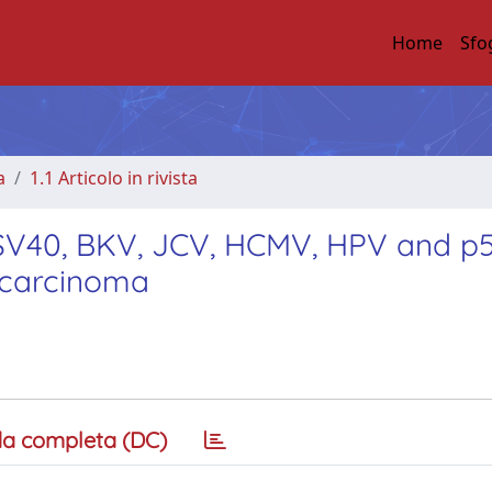
Home
Sfo
a
1.1 Articolo in rivista
 SV40, BKV, JCV, HCMV, HPV and p
 carcinoma
a completa (DC)