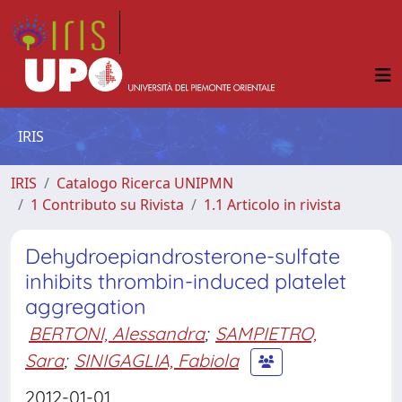
IRIS
IRIS
Catalogo Ricerca UNIPMN
1 Contributo su Rivista
1.1 Articolo in rivista
Dehydroepiandrosterone-sulfate
inhibits thrombin-induced platelet
aggregation
BERTONI, Alessandra
;
SAMPIETRO,
Sara
;
SINIGAGLIA, Fabiola
2012-01-01