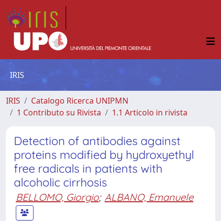
IRIS
IRIS
Catalogo Ricerca UNIPMN
1 Contributo su Rivista
1.1 Articolo in rivista
Detection of antibodies against
proteins modified by hydroxyethyl
free radicals in patients with
alcoholic cirrhosis
BELLOMO, Giorgio
;
ALBANO, Emanuele