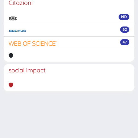
Citazioni
ND
62
47
social impact
Powered by
IRIS
-
about IRIS
-