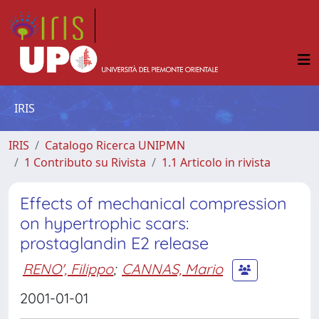
IRIS
IRIS
Catalogo Ricerca UNIPMN
1 Contributo su Rivista
1.1 Articolo in rivista
Effects of mechanical compression
on hypertrophic scars:
prostaglandin E2 release
RENO', Filippo
;
CANNAS, Mario
2001-01-01