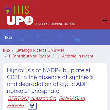
IRIS
IRIS
Catalogo Ricerca UNIPMN
1 Contributo su Rivista
1.1 Articolo in rivista
Hydrolysis of NADP+ by platelet
CD38 in the absence of synthesis
and degradation of cyclic ADP-
ribose 2'-phosphate
BERTONI, Alessandra
;
SINIGAGLIA,
Fabiola
;