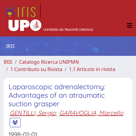
IRIS
IRIS
Catalogo Ricerca UNIPMN
1 Contributo su Rivista
1.1 Articolo in rivista
Laparoscopic adrenalectomy:
Advantages of an atraumatic
suction grasper
GENTILLI, Sergio
;
GARAVOGLIA, Marcello
1998-01-01