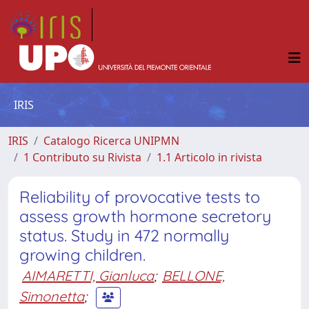
IRIS
IRIS
Catalogo Ricerca UNIPMN
1 Contributo su Rivista
1.1 Articolo in rivista
Reliability of provocative tests to
assess growth hormone secretory
status. Study in 472 normally
growing children.
AIMARETTI, Gianluca
;
BELLONE,
Simonetta
;