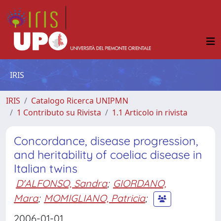
IRIS
IRIS
Catalogo Ricerca UNIPMN
1 Contributo su Rivista
1.1 Articolo in rivista
Concordance, disease progression,
and heritability of coeliac disease in
Italian twins
D'ALFONSO, Sandra
;
GIORDANO,
Mara
;
MOMIGLIANO, Patricia
;
2006-01-01