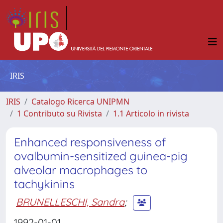
IRIS
IRIS
Catalogo Ricerca UNIPMN
1 Contributo su Rivista
1.1 Articolo in rivista
Enhanced responsiveness of
ovalbumin-sensitized guinea-pig
alveolar macrophages to
tachykinins
BRUNELLESCHI, Sandra
;
1992-01-01