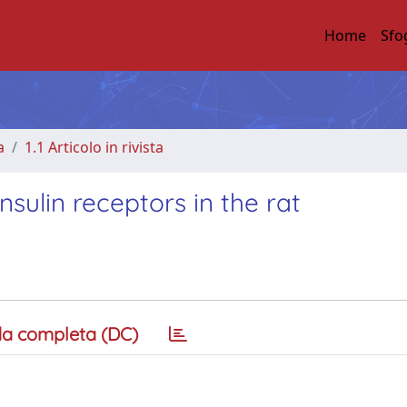
Home
Sfo
a
1.1 Articolo in rivista
insulin receptors in the rat
a completa (DC)