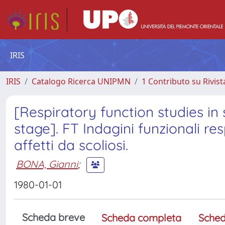
IRIS
IRIS
Catalogo Ricerca UNIPMN
1 Contributo su Rivist
[Respiratory function studies in 
stage]. FT Indagini funzionali res
affetti da scoliosi.
BONA, Gianni
;
1980-01-01
Scheda breve
Scheda completa
Sched