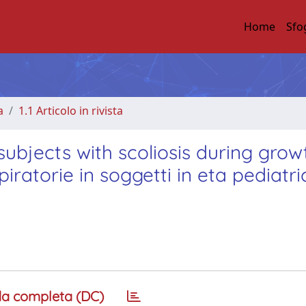
Home
Sfo
a
1.1 Articolo in rivista
subjects with scoliosis during grow
piratorie in soggetti in eta pediatri
a completa (DC)