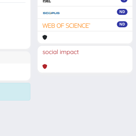
ND
ND
social impact