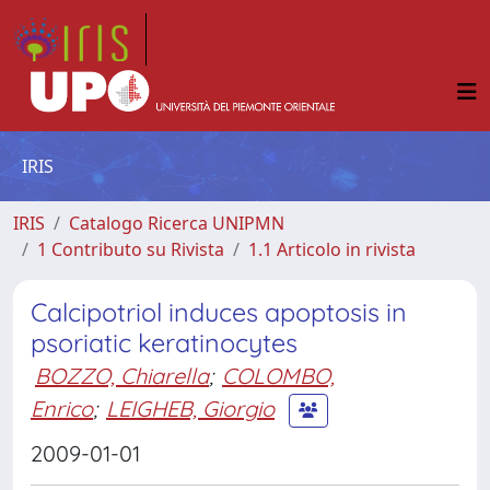
IRIS
IRIS
Catalogo Ricerca UNIPMN
1 Contributo su Rivista
1.1 Articolo in rivista
Calcipotriol induces apoptosis in
psoriatic keratinocytes
BOZZO, Chiarella
;
COLOMBO,
Enrico
;
LEIGHEB, Giorgio
2009-01-01