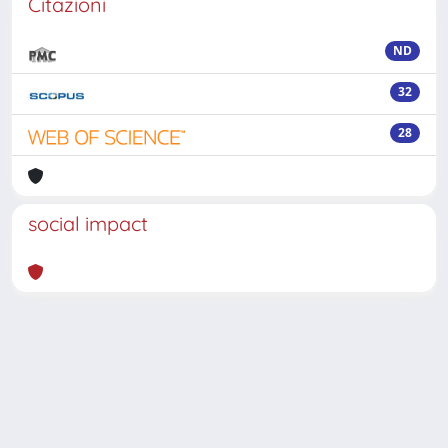
Citazioni
ND
32
28
social impact
Powered by
IRIS
-
about IRIS
-