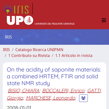
IRIS
IRIS
Catalogo Ricerca UNIPMN
1 Contributo su Rivista
1.1 Articolo in rivista
On the acidity of saponite materials:
a combined HRTEM, FTIR and solid
state NMR study
BISIO, CHIARA
;
BOCCALERI, Enrico
;
GATTI,
Giorgio
;
MARCHESE, Leonardo
;
2008-01-01