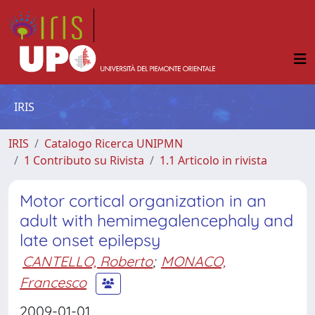
IRIS
IRIS
Catalogo Ricerca UNIPMN
1 Contributo su Rivista
1.1 Articolo in rivista
Motor cortical organization in an
adult with hemimegalencephaly and
late onset epilepsy
CANTELLO, Roberto
;
MONACO,
Francesco
2009-01-01