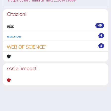
https://hdl.handle.net/11579/29889
Citazioni
ND
6
5
social impact