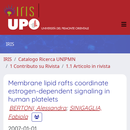
IRIS
IRIS
Catalogo Ricerca UNIPMN
1 Contributo su Rivista
1.1 Articolo in rivista
Membrane lipid rafts coordinate
estrogen-dependent signaling in
human platelets
BERTONI, Alessandra
;
SINIGAGLIA,
Fabiola
2007-01-01