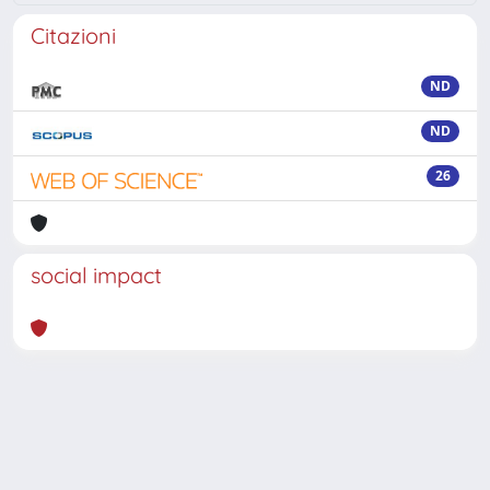
Citazioni
ND
ND
26
social impact